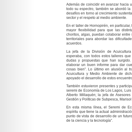
Además de coincidir en avanzar hacia un 
todo su espectro, también se abordó la
desafíos en torno al crecimiento sustent
sector y el respeto al medio ambiente.
En el taller de Hornopirén, en particular
mayor flexibilidad para que las distin
choritos, algas, puedan colaborar entre
territoriales para abordar las dificult
acuerdos.
La jefa de la División de Acuicultu
esperaba, con todos estos talleres que
dudas y propuestas que han surgido. Y
elaborar un buen informe para dar cu
cosas bien”. Lo último en alusión al t
Acuicultura y Medio Ambiente de dic
apoyado el desarrollo de estos encuentr
También estuvieron presentes y particip
seremi de Economía de Los Lagos, Luis 
Alberto Millaquén; la jefa de Asesore
Gestión y Políticas de Subpesca, Marisol
En esta misma línea, el Seremi de Ec
espíritu que tiene la actual administraci
punto de vista de desarrollo de un futur
de la ciencia y la tecnología”.